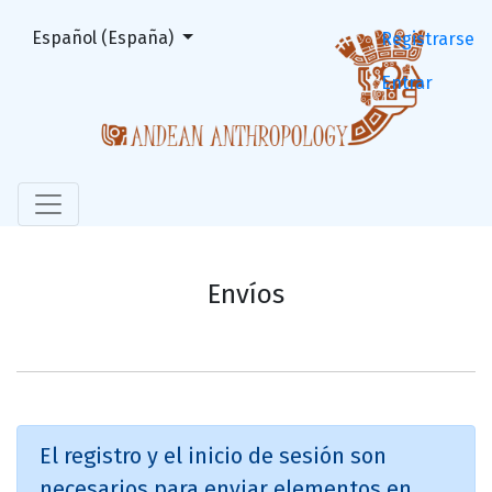
Envíos
Cambiar el idioma. El actual es:
Español (España)
Registrarse
Entrar
Envíos
El registro y el inicio de sesión son
necesarios para enviar elementos en