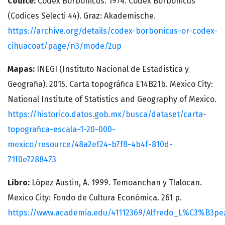
Codice:
Codex Borbonicus. 1974. Codex Borbonicus
(Codices Selecti 44). Graz: Akademische.
https://archive.org/details/codex-borbonicus-or-codex-
cihuacoat/page/n3/mode/2up
Mapas:
INEGI (Instituto Nacional de Estadistica y
Geografia). 2015. Carta topográfica E14B21b. Mexico City:
National Institute of Statistics and Geography of Mexico.
https://historico.datos.gob.mx/busca/dataset/carta-
topografica-escala-1-20-000-
mexico/resource/48a2ef24-b7f8-4b4f-810d-
71f0e7288473
Libro:
López Austin, A. 1999. Temoanchan y Tlalocan.
Mexico City: Fondo de Cultura Económica. 261 p.
https://www.academia.edu/41112369/Alfredo_L%C3%B3p